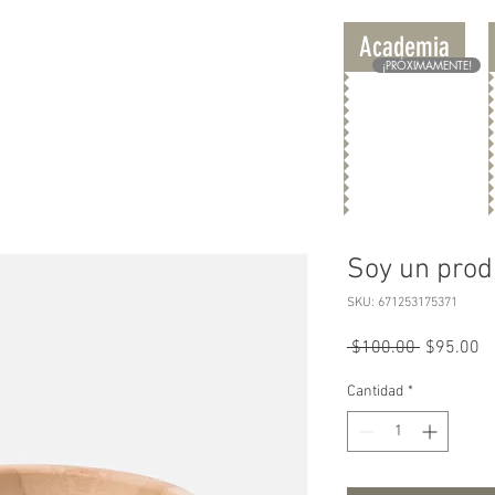
Academia
Nosotros
Contacto
¡PRÓXIMAMENTE!
Soy un prod
SKU: 671253175371
Precio
Pr
 $100.00 
$95.00
d
of
Cantidad
*