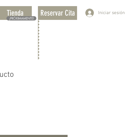
Tienda
Reservar Cita
Iniciar sesión
¡PRÓXIMAMENTE!
ucto
ecio
e
erta